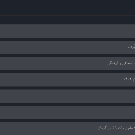
ر
ُردل
 اجتماعی و فرهنگی
140
؛ سلفون مات با لب‌برگردان