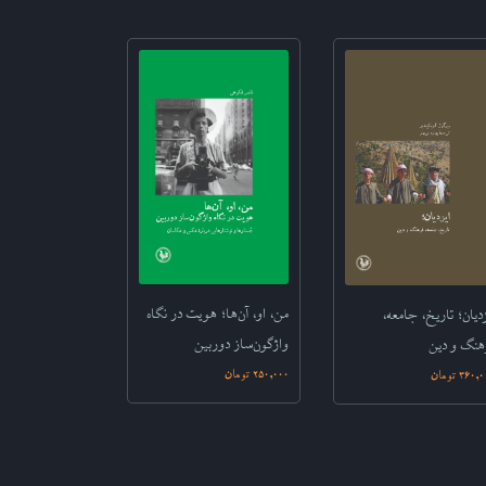
من، او، آن‌ها‌؛ هویت در نگاه
زدیان؛ تاریخ، جامعه،
واژگون‌ساز دوربین‌‌
هنگ و دین‌
250,000 تومان
360 تومان