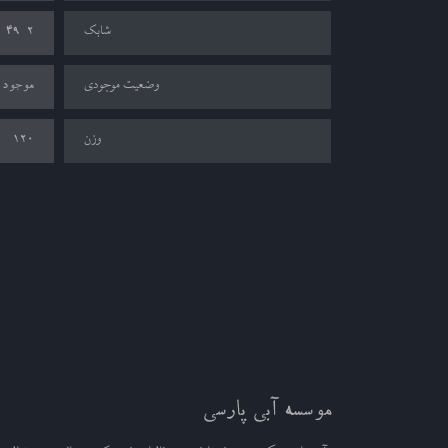
شابک
-49-2
وضعیت موجودی
موجود
وزن
120
موسسه آبی پارسی