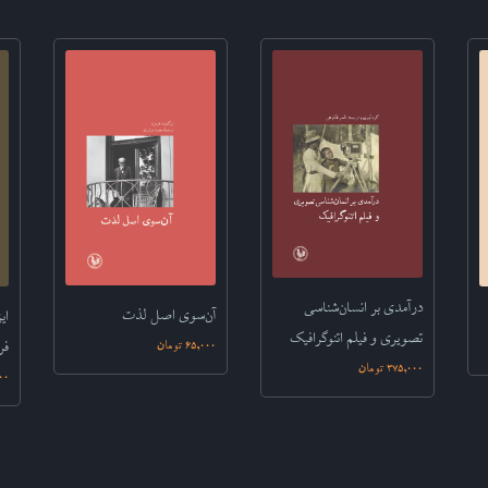
درآمدى بر انسان‏‌شناسى
آن‌سوی اصل لذت‌
ای
تصويرى ‏و فيلم اتنوگرافيک
فر
65,000 تومان
375,000 تومان
,000