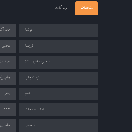
مشخصات
دیدگاه‌ها
نوشتۀ
م.د. آش
ترجمۀ
مجتبی پ
مجموعه (فروست)
مطالعات
نوبت چاپ
چاپ یکم 4
قطع
رقعی
تعداد صفحات
114
صحافی
جلد نرم