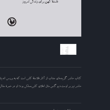
کتاب حاضر گزیده‌ای جذاب از آثار فلاسفۀ کلبی است که به بررسی اندیشه
حاضر نیز بر اوست.دیوگنس مثل اعلای کلبی‌مسلکی بود؛ او در خمرۀ سفالی 